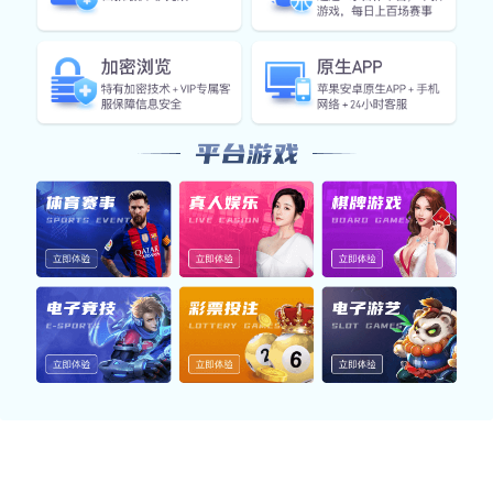
正因如此，当了解到母亲将会现场助威的时候，他内
心充满期待。然而，这种期待也夹杂着一丝紧张，因
为他希望能够用最好的表现来回报母亲为自己付出的
一切。
2、出席比赛的重要性
C罗的母亲选择现场观看这场关键的利雅得德比，其
重要性不言而喻。这不仅仅是一场普通比赛，而是承
载着无数球迷梦想与期待的大赛。对于C罗来说，有
家人在身边，无疑让他感受到更多力量。
现场助威不仅意味着支持，更是一种情感上的寄托。
在这样的比赛氛围中，家人的存在让运动员更加专
注，也更容易激发出潜能。C罗在赛场上的每一次冲