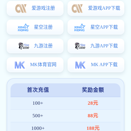
2026-07-01 16:32
32 次阅读
C罗母亲现场助威利雅得德比遗憾未能见证
儿子夺冠时刻
本文围绕"C罗母亲现场助威利雅得德比遗憾未能见证
儿子夺冠时刻"这一事件展开，首先回顾了C罗和他的
母亲的深厚情感，以及他们在足球事业中的共同经
历。接着，详细探讨了C罗母亲出席比赛的意义以及
对她儿子的支持与鼓励。同时，还分析了这场比赛的
重要性及其对球队和球迷的影响，并讨论了C罗个人
在比赛中的表现与成就。最后，总结了C罗母亲未能