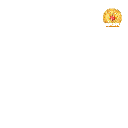
刺，都仿佛是在为自己的家庭而战。
然而，由于临近决胜时刻意外发生，使得这份美好的
期待变成了一种遗憾。这场本可以共享喜悦时刻的比
赛，却因为某些原因让两者之间产生了一道不可逾越
的鸿沟。
3、利雅得德比的重要性
利雅得德比作为沙特阿拉伯足球联赛中的一项重要赛
事，每年都吸引着大量球迷关注。这不仅仅是两支球
队之间的一场较量，更是城市荣誉和民族自豪感的一
次体现。因此，各方热情高涨，对这场比赛充满期
待。
这场德比战通常伴随着极大的压力，无论是球员还是
教练，都承受着巨大的心理负担。尤其是像C罗这样