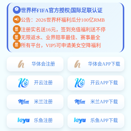
首页
/
体育新闻
/ 正文