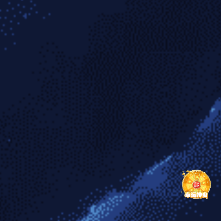
来经历了起伏波动。当前赛季他们的表现将
将续约等问题。如果米兰能在本赛季打出优
球员加盟的机会。
。而如果他们能顺利实现目标，并且展现出
煌历史的莫德里奇来说，无疑是一个诱人的
欧战资格，那么很难吸引优秀球员加盟。
关注米兰整体发挥变得尤为重要。他不仅要
够共同追求成功。
布局以增强实力。在这样的背景下，已过而