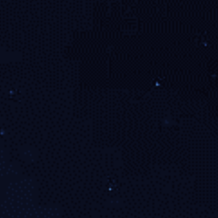
他感兴趣团队而言，他们都需要思考如何利
慧与经验。因此，共同推动足球事业的发
责。在接下来的日子，希望我们能够看到更
下一篇：
为他而战葡萄牙公布世界杯27人名