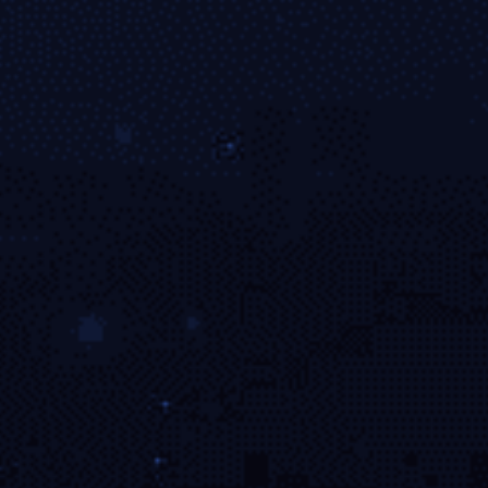
定信念欧冠决
重温职业生涯的辉煌时刻
季后赛球
与难忘故
斯高居第
2026-06-14
2026-06
联系我们
衡水市桃城区和平西路88号