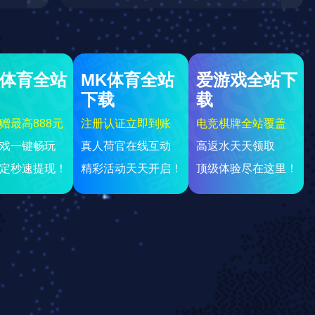
好地理解莫德里奇未来的发展走向和可能出
现状
一直是球队中的核心球员。他曾帮助球队获得
慧深受球迷喜爱。然而，随着年龄增长，他
虑未来的发展方向。
经进入职业生涯的末期。他在上个赛季依然
个合适的平台，以确保能够继续发挥自己的
择其他俱乐部，成为了媒体和球迷热议的话
但最终决定权在于莫德里奇本人。在这个过
各个俱乐部的发展潜力以及自身所能给予球