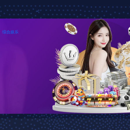
体育
下载App
公司简介
体育数据平台
NBA、英超、欧洲杯、LPL
。