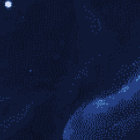
立之年的莫德里奇成为了众多豪门觊觎的人选。
本赛季表现进行相应调整，因此这也为他的未来
除了AC米兰之外，还有其他多家欧洲顶级俱乐部
备良好的竞争环境和资源，可以为老将提供理想
富如莫德里奇这样的球员提升球队整体实力。因
他的去留充满悬念。
此外，不同联赛之间竞争程度以及各队经济条件
一联赛或俱乐部能够提供更具吸引力的条件，比
不同选择。因此，在考量自己未来时，必须认真
种优势。
4、媒体与球迷期待分析
对于一位享有盛名的球员来说，媒体和球迷对其