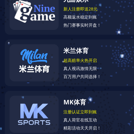
首页
/
体育新闻
/ 正文