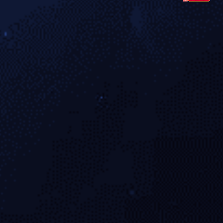
注，而他的去留也常常成为社交平台热议的
作出的选择能够给他们带来惊喜。
的传闻层出不穷。有些媒体预测，如果米兰
迎来这位天才中场；反之，如果形势严峻，
增加了一定压力。
丝希望见证他继续闪耀绿茵场并参与一些重
冲击更高目标而放弃现有舒适圈，也成为了
卢卡·莫德里奇来说，其未来究竟如何，很
，这不仅关乎个人发展，也映射了整个足球
论最终选择何方，我们都期待这一位伟大的