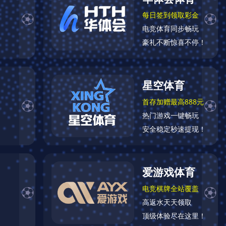
多进球
2026-08-06
10 次浏览
斯帕莱蒂关注道格拉斯路易斯转会动态科莫利
意图出售球员
2026-08-03
16 次浏览