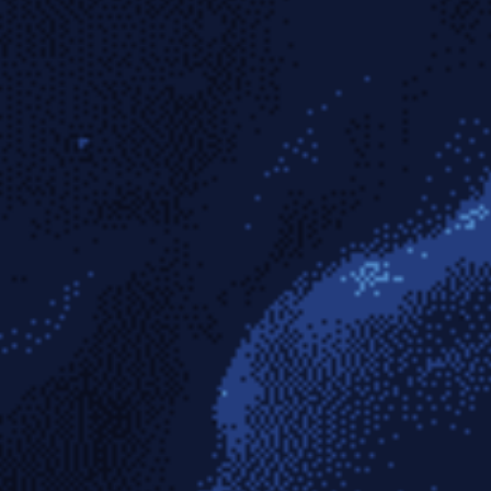
周一竞彩篮球分析：火箭核心缺阵步行者状态
火热迎战
2026-07-19
31 次浏览