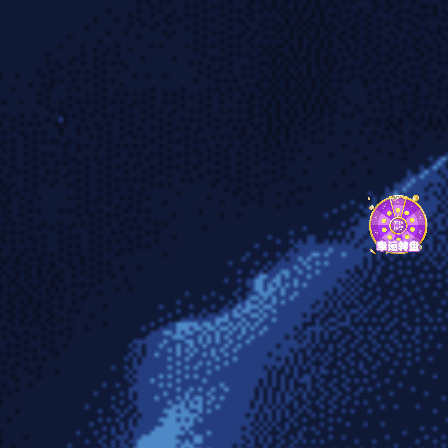
2026-07-25
28 次浏览
同曦队拟为郭昊文提供顶薪续约合同全力留住
核心球员
2026-07-21
32 次浏览