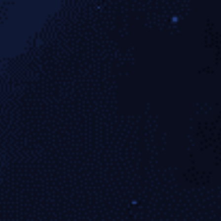
泰山足校培养人才显著本届国少队有五名学员
入选
2026-07-09
40 次浏览