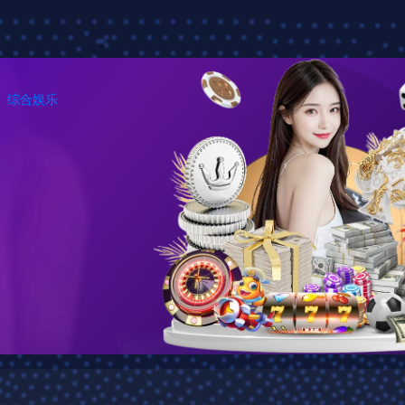
体育
下载App
公司简介
帕尔默破11场球荒遭VAR判罚进球无效库库越