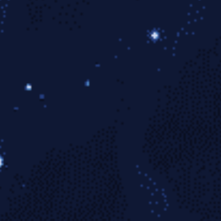
2026-07-26
26 次浏览
米兰新帅人选揭晓格拉斯纳领衔波切蒂诺成重
要备选方案
2026-07-23
28 次浏览