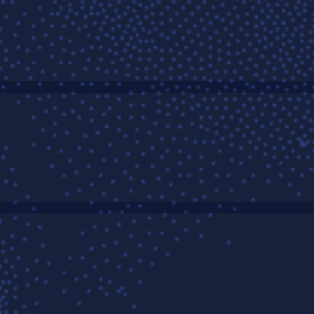
位在先引发争议
2026-08-07
6 次浏览
前热刺主帅澳波与弗兰克今夏将共同担任世界
杯评论员
2026-08-04
16 次浏览