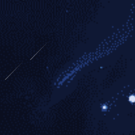
2026-07-27
34 次浏览
奥巴马寄语文班提升实力与技术期待其超越所
有人预期
2026-07-24
28 次浏览