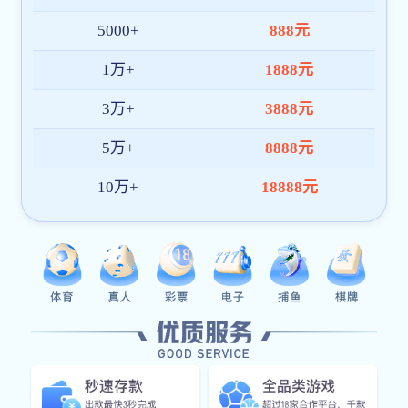
精神。这场比赛无疑是一个巨大的挑战，但马丁内利
坚信团队的努力和自己的能力能够创造奇迹，向世界
展示他们的实力。
1、个人成长历程
马丁内利自小便展现出超凡的足球天赋，他在巴西出
生并成长，在当地俱乐部开始了自己的足球之路。他
的技术细腻，速度惊人，很快就引起了众多 scouts
的关注，并于2019年加盟阿森纳。尽管初期面临着语
言障碍和适应新环境的问题，但他凭借顽强的意志力
逐渐克服困难，迅速融入了球队。
在阿森纳的发展过程中，马丁内利不断进步，从一名
新秀逐步成长为球队中的核心之一。他不仅具备良好
的进攻意识，还在防守端表现积极，通过拼抢和跑动