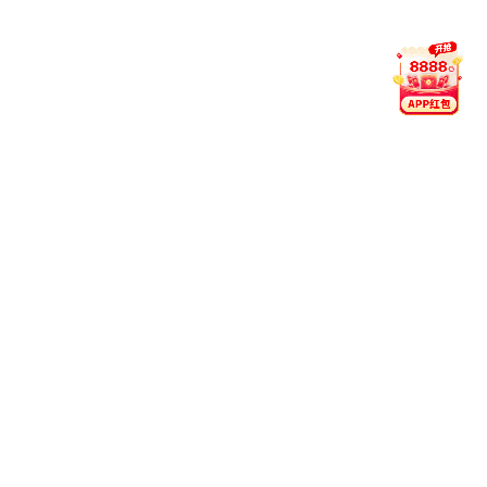
回顾双方过往交手记录，不难发现两队都有闪光时
刻，那些经典瞬间令球迷们铭记于心。此次重逢，无
疑也是一次复仇之战，有着浓厚情感色彩。而这一
切，都让这场较量更加令人期待。对于马丁内利而
言，这不仅是一次证明自己的机会，也是团结全队共
同迎接挑战的时候。
4、比赛态度与准备工作
作为年轻球员，马丁内利深知大赛的重要性，因此他
始终保持专注与冷静。在训练期间，他会认真分析每
一个细节，以确保自身状态达到最佳。此外，对于心
理素质方面，他也进行了针对性的调整，通过各种方
式来减轻紧张情绪，让自己处于最优状态迎接挑战。
除了身体训练之外，马丁内利非常注重心理层面的调