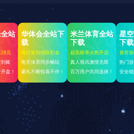
我们将分析切特与杰伦的潜力、他们对球队未来
动作如何重新定义球队文化和目标。
1、切特与杰伦的潜力
首先，切特·霍尔姆格伦作为一名新秀，他在进入
高臂长，具备出色的投射能力和防守意识，这使
而杰伦·威廉姆斯则以灵活多变的打法和极强的篮
大的战斗力。
其次，他们的巨额合同不仅仅是金钱上的认可，
现代篮球中，年轻球员的发展潜力是评估球队未
星球员的能力。他们能够通过不断进步，为雷霆
最后，随着这两位年轻核心球员逐渐成熟，他们
要支柱。在过去几个赛季中，雷霆一直处于重建
队注入了新的活力，使其在接下来的比赛中更具