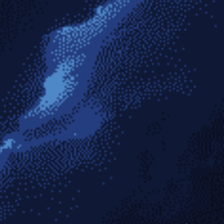
会全力追逐字母哥，以进一步提升球队实
求顶级球星，就必须考虑如何平衡现有薪资
定程度上的经济压力，但如果能够合理运用
锋，其加盟无疑会提升整个球队水平。然
时间来谈判及达成交易。如果雷霆能够展示
成长，那么对于字母哥来说，将会是一个非
雷霆来说，将是一次质变。不仅能立即增强
同时增加观众关注度，提高商业价值。然
同时还要耐心等待合适时机出现。