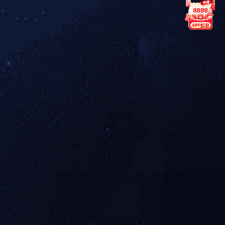
是在文化理念上的重塑。当今NBA已经不
团队合作精神贯穿始终。通过签约契机，新
目标奋斗，这种文化理念正好契合现代篮球
解职业精神与奉献精神是非常重要的一环。
发挥出色，更应当成为其他年轻人的楷模，
围，从而促进整个组织的发展。
个俱乐部走向新的高度。不论是在竞技成绩
种积极向上且充满坚韧精神的新文化，也将
写新的篇章。