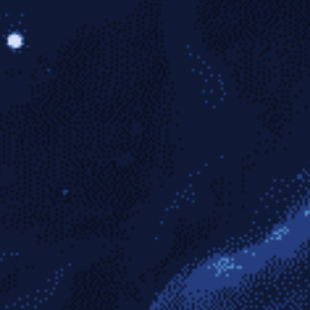
3、追逐字母哥的可能性
随着切特与杰伦签约，许多人开始猜测雷霆是否
力。首先，从薪资结构上看，如果管理层打算追
空间。虽然切特和杰伦签下的大合同给了他们一
资源，也仍旧有机会引进其他超明星球员。
其次，字母哥作为现役联盟最具统治力之一的前
而，引入这样的超级巨星并不是一蹴而就，需要
出强大的团队实力，加之新生代明星球员们快速
常吸引人的选择，因为他也渴望获得更多荣誉。
最后，如果真的能达成交易，对于正在重建中的
战斗力，还能为其他年轻人才提供学习的平台，
而，要实现这一目标，团队建设必须保持一致，