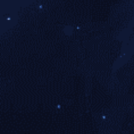
上一篇：
文班与SGA的对比分析卡鲁索助力S…