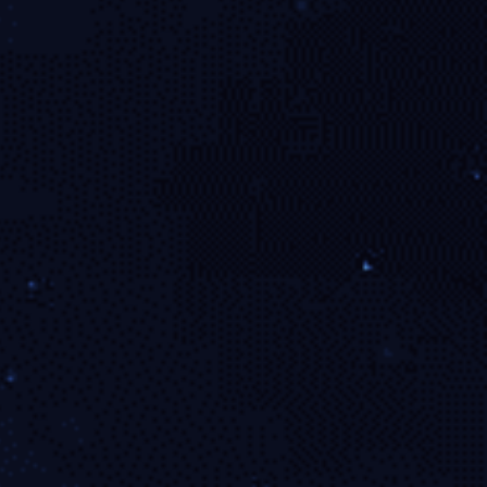
荷马城雷霆队迈向成功的重要一步。这笔交
，也为重建过程中注入了活力和希望。而对
阵容过程中值得深思熟虑的问题，需要综合
面。
在新时代背景下，一支成功球队必然需要良
，在继续稳固当前阵容优势基础上，全力追
路径！
下一篇：
泰山足校培养人才显著本届国少队