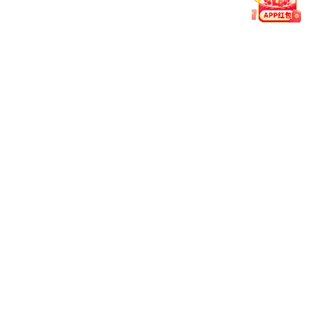
K77所展现出的超强实力，不仅源于个人能力，也离
不开团队合作。在现代足球中，一个优秀前锋必须融
入到整个团队之中，而K77恰好具备这种协作精神。
他乐于助人，总是愿意为队友创造机会，把个人荣誉
放在集体利益之后，这种无私奉献精神受到了全队上
下的一致赞赏。
K77与其他明星球员之间形成良好的默契关系，这使
他们在场上配合更加流畅。例如，在一些关键比赛
中，K77与本泽马或其他攻击手之间形成连线，经常
制造威胁并直接导致进球。因此，可以说他是一位真
正意义上的“团队型”前锋，对整个球队发挥着至关重
要的作用。
最后，K77还通过自身表率作用提升整个球队氛围。