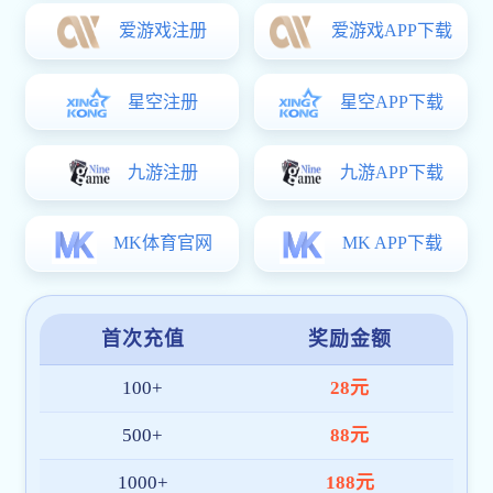
2026-06-29 02:09
36 次阅读
K77单赛季欧冠淘汰赛进球数仅次于C罗本
泽马梅西展现超强实力
在足球的世界里，欧冠联赛一直以来都是各大球员展
示自己实力和风采的重要舞台。近年来，K77的表现
引起了广泛关注，他在单赛季欧冠淘汰赛中的进球数
仅次于C罗、本泽马和梅西，这一成就不仅显示了他
的个人能力，也反映了他在关键时刻对球队的重要
性。本文将从四个方面详细探讨K77为何能够在欧冠
淘汰赛中展现出如此超强实力，包括他的技术特点、