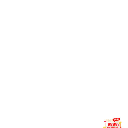
守时，他会选择最合适的方法进行攻击，这种灵活性
使得他的进攻更加难以预测。
教练对于K77战术上的信任也促进了他的成长。教练
团队通常会根据比赛情况安排专属战术，而K77能够
迅速理解并执行这些策略，为球队赢得重要比赛提供
保障。这样的默契配合，使得他的才能得到充分发
挥，并最终转化为进球数。
此外，在场上的位置变化也是K77的一大亮点。他不
仅仅局限于传统前锋的位置，有时候也会回撤参与中
场推进或者边路突破。这种多变的站位让防守方很难
进行有效盯人，同时也增加了自己的进攻选择，有效
提升整体攻击效率。
4、团队影响力与协作精神