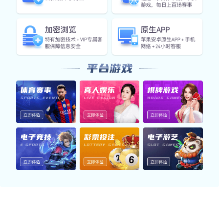
这种综合素质让他在比赛中总能处于有利的位置，从
而为球队贡献关键进球。
此外，K77的传球能力也不容忽视。他不仅擅长自己
破门，还能为队友创造机会，通过精准的传球打破对
方防线。因此，他在场上的多面性使得他不仅是一个
得分手，更是整个进攻体系中的重要一环。
2、心理素质与比赛经验
K77之所以能够在压力巨大的淘汰赛阶段保持稳定发
挥，与他的心理素质密不可分。在关键时刻，他往往
能够冷静处理各种复杂情况，不会因为紧张而失去判
断力。这种沉稳让他可以很好地把握住每一个得分机
会，为球队带来胜利。